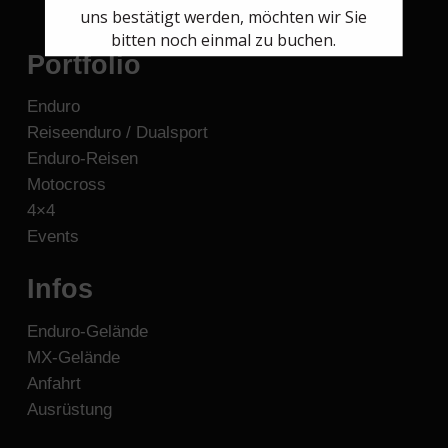
uns bestätigt werden, möchten wir Sie
bitten noch einmal zu buchen.
Portfolio
Enduro
Reiseenduro / Dualsport
Enduro-Reisen
Motocross
4×4
Events
Infos
Enduro-Gelände
MX-Gelände
Anfahrt
Ausrüstung