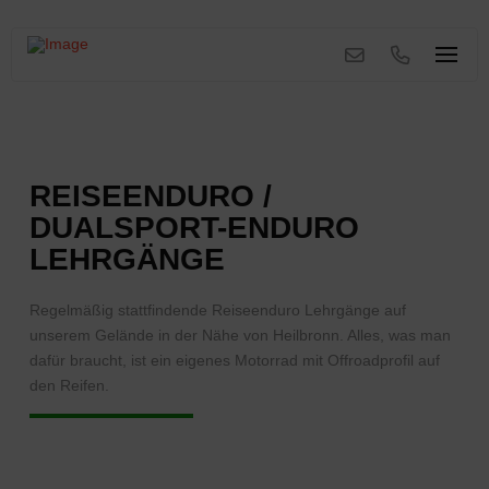
REISEENDURO /
DUALSPORT-ENDURO
LEHRGÄNGE
Regelmäßig stattfindende Reiseenduro Lehrgänge auf
unserem Gelände in der Nähe von Heilbronn. Alles, was man
dafür braucht, ist ein eigenes Motorrad mit Offroadprofil auf
den Reifen.