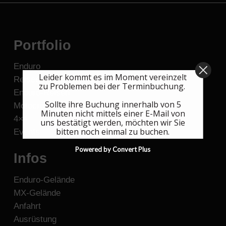
Portfolio
Enduro
Leider kommt es im Moment vereinzelt
Reiseenduro / Dualsport
zu Problemen bei der Terminbuchung.
Enduro-Reisen
Sollte ihre Buchung innerhalb von 5
Motocross
Minuten nicht mittels einer E-Mail von
4×4
uns bestätigt werden, möchten wir Sie
bitten noch einmal zu buchen.
Events
Powered by Convert Plus
Infos
Enduro-Gelände
MX-Gelände
Anfahrt
Ausrüstung