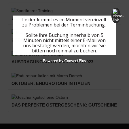
ENDURO: SPORTFAHRERTRAINING IN WIDDERN
Leider kommt es im Moment vereinzelt
zu Problemen bei der Terminbuchung.
Sollte ihre Buchung innerhalb von 5
Minuten nicht mittels einer E-Mail von
UPDATE DER WEBSEITE
uns bestätigt werden, möchten wir Sie
bitten noch einmal zu buchen.
Powered by Convert Plus
AUSTRAGUNGSORTE MX-CAMPS 2023
OKTOBER: ENDUROTOUR IN ITALIEN
DAS PERFEKTE OSTERGESCHENK: GUTSCHEINE