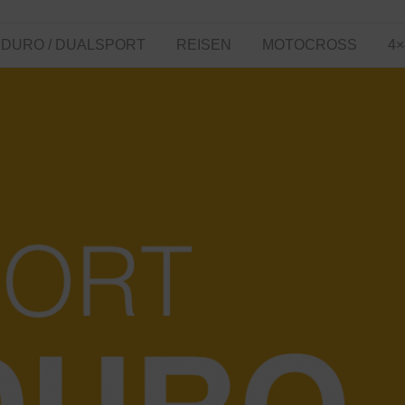
DURO / DUALSPORT
REISEN
MOTOCROSS
4×